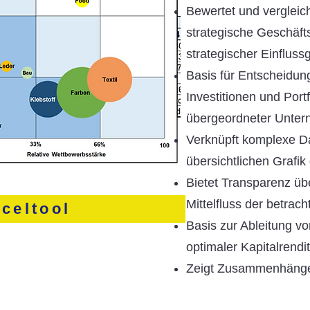
Bewertet und verglei
strategische Geschäfts
strategischer Einfluss
Basis für Entscheidun
Investitionen und Port
übergeordneter Unter
Verknüpft komplexe Dat
übersichtlichen Grafik 
Bietet Transparenz übe
Mittelfluss der betrac
celtool
Basis zur Ableitung 
optimaler Kapitalrendi
Zeigt Zusammenhänge