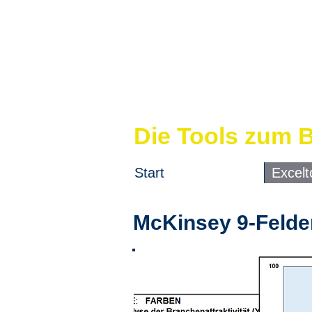
Strategiew
aus der Pra
Die Tools zum 
Start
Excelt
McKinsey 9-Felde